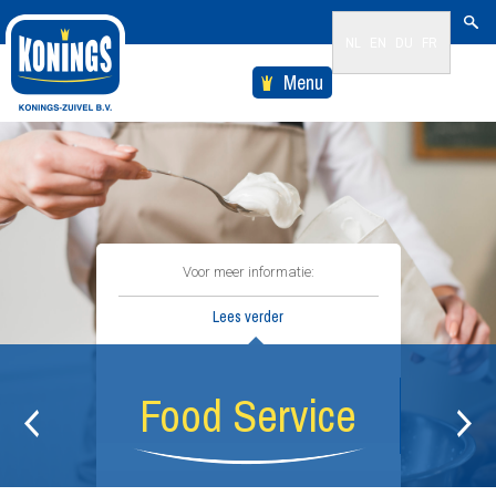
NL
EN
DU
FR
Menu
Voor meer informatie:
Lees verder
Food Service