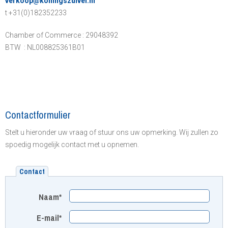
verkoop@koningszuivel.nl
t +31(0)182352233
Chamber of Commerce : 29048392
BTW : NL008825361B01
Contactformulier
Stelt u hieronder uw vraag of stuur ons uw opmerking. Wij zullen zo
spoedig mogelijk contact met u opnemen.
Contact
Naam*
E-mail*