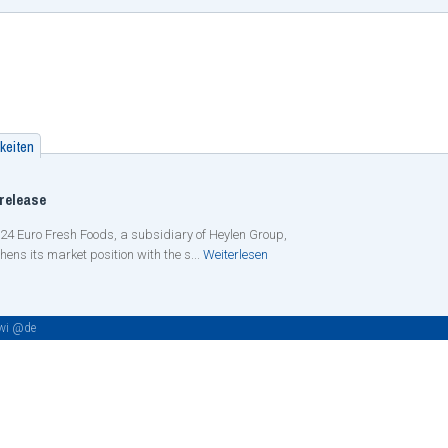
keiten
release
24 Euro Fresh Foods, a subsidiary of Heylen Group,
hens its market position with the s...
Weiterlesen
iwi @de