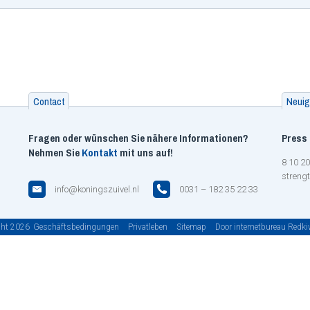
Contact
Neuig
Fragen oder wünschen Sie nähere Informationen?
Press 
Nehmen Sie
Kontakt
mit uns auf!
8 10 20
strengt
info@koningszuivel.nl
0031 – 182 35 22 33
ght 2026
Geschäftsbedingungen
Privatleben
Sitemap
Door internetbureau Redk