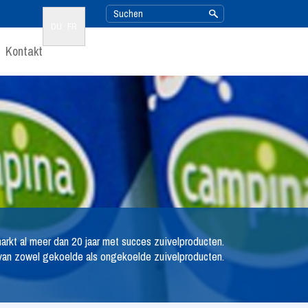
DU
FR
Kontakt
rkt al meer dan 20 jaar met succes zuivelproducten.
van zowel gekoelde als ongekoelde zuivelproducten.