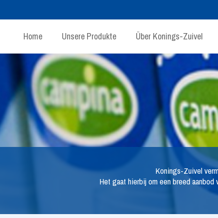
Home
Unsere Produkte
Über Konings-Zuivel
Konings-Zuivel verma
Het gaat hierbij om een breed aanbod 